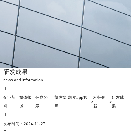
研发成果
news and information
企业新
媒体报
信息公
凯发网-凯发app官
科技创
研发成
>
>
闻
道
示
网
新
果
发布时间：2024-11-27