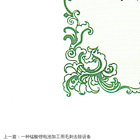
上一篇：
一种锰酸锂电池加工用毛刺去除设备