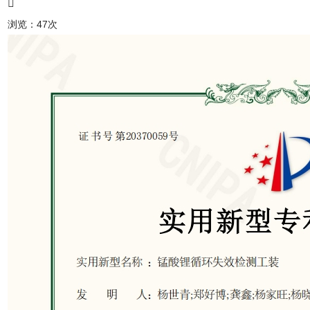
浏览：47次