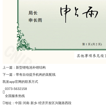
上一篇：
新型锂电池补锂结构
下一篇：
带有自动提升机构的装配线
凯发app官网的联系方式
0373-5632158
全国服务热线
地址：中国·河南·新乡·经济开发区兴隆路西段