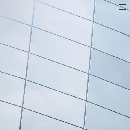
凯发网-凯发app官网