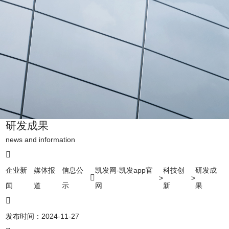
研发成果
news and information
企业新
媒体报
信息公
凯发网-凯发app官
科技创
研发成
>
>
闻
道
示
网
新
果
发布时间：2024-11-27