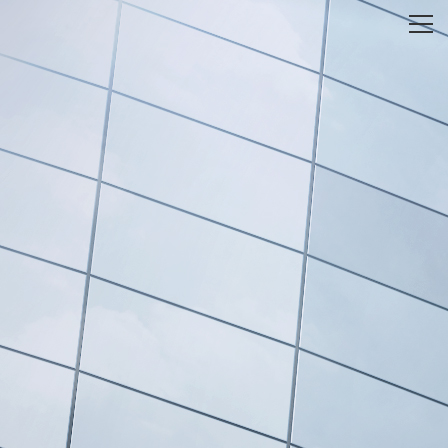
凯发网-凯发app官网