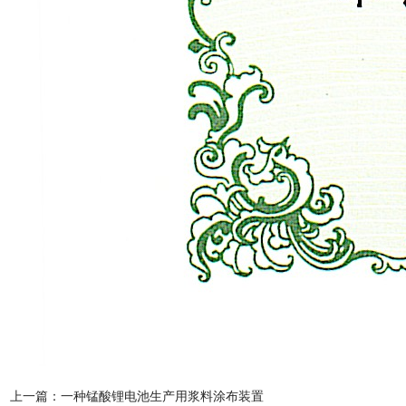
上一篇：
一种锰酸锂电池生产用浆料涂布装置