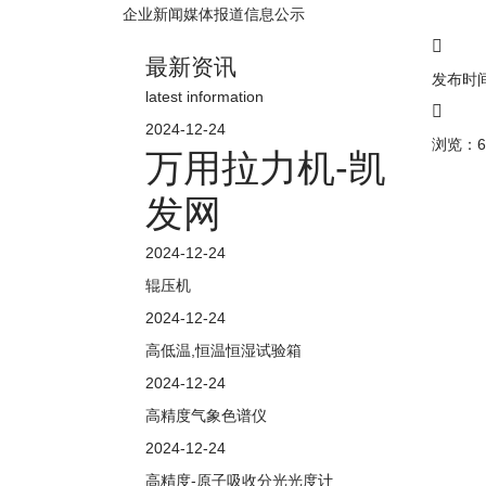
企业新闻
媒体报道
信息公示
最新资讯
发布时间
latest information
2024-12-24
浏览：6
万用拉力机-凯
发网
2024-12-24
辊压机
2024-12-24
高低温,恒温恒湿试验箱
2024-12-24
高精度气象色谱仪
2024-12-24
高精度-原子吸收分光光度计