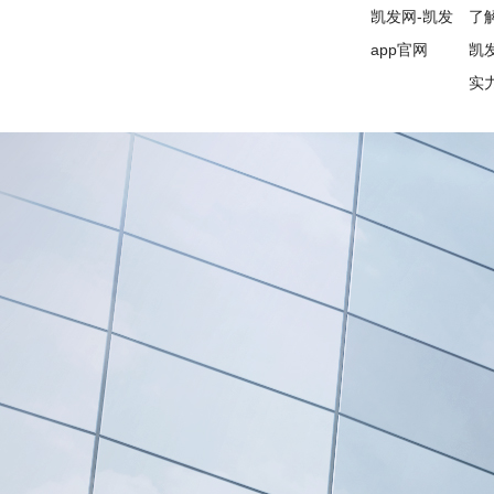
凯发网-凯发
了
app官网
凯
实