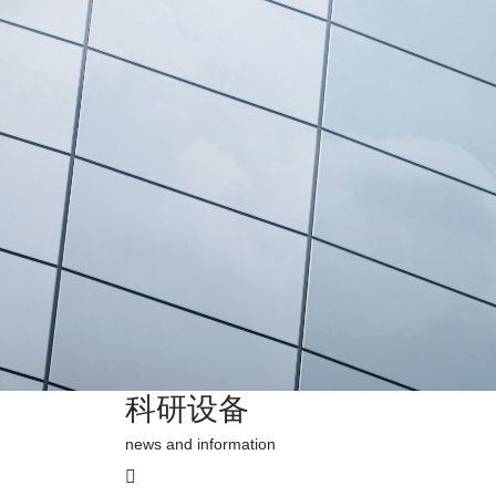
科研设备
news and information