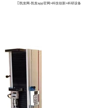
凯发网-凯发app官网
>
科技创新
>
科研设备