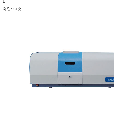
浏览：61次