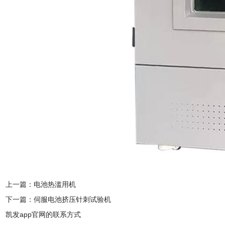
上一篇：
电池热滥用机
下一篇：
伺服电池挤压针刺试验机
凯发app官网的联系方式