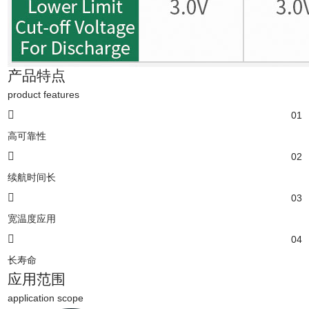
产品特点
product features
01
高可靠性
02
续航时间长
03
宽温度应用
04
长寿命
应用范围
application scope