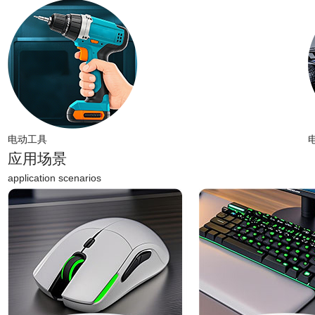
电动工具
应用场景
application scenarios