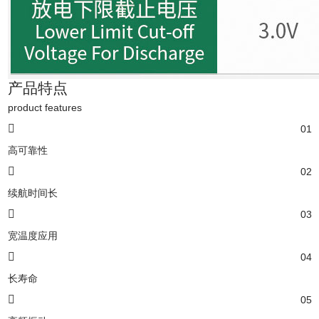
产品特点
product features
01
高可靠性
02
续航时间长
03
宽温度应用
04
长寿命
05