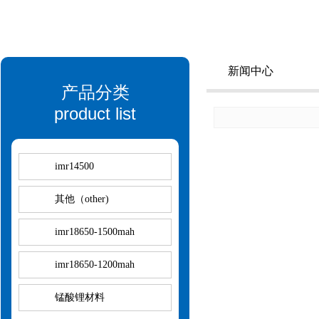
新闻中心
产品分类
product list
imr14500
其他（other)
imr18650-1500mah
imr18650-1200mah
锰酸锂材料