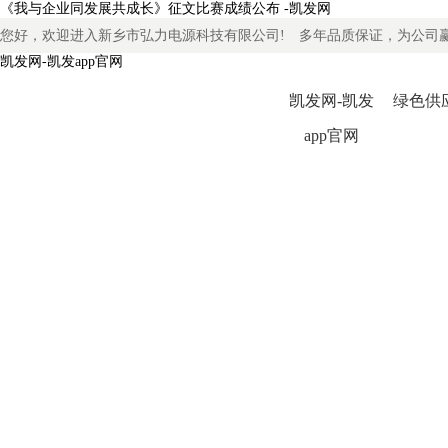
《我与企业同发展共成长》征文比赛成绩公布 -凯发网
您好，欢迎进入新乡市弘力电源科技有限公司! 多年品质保证，为公司赢
凯发网-凯发app官网
凯发网-凯发
绿色供
app官网