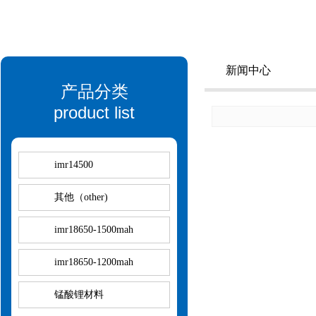
新闻中心
产品分类
product list
imr14500
其他（other)
imr18650-1500mah
imr18650-1200mah
锰酸锂材料