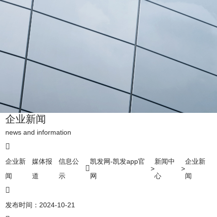
企业新闻
news and information
企业新
媒体报
信息公
凯发网-凯发app官
新闻中
企业新
>
>
闻
道
示
网
心
闻
发布时间：2024-10-21