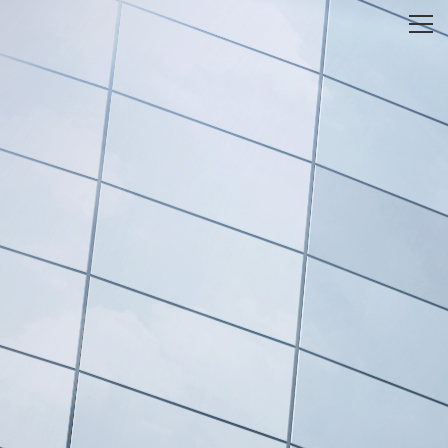
凯发网-凯发app官网